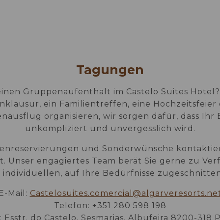
EAT & DRINK
GALERIE
SONDERANGEBOTE
TAGUNGEN
KONTAKTE
Tagungen
einen Gruppenaufenthalt im Castelo Suites Hotel? 
nklausur, ein Familientreffen, eine Hochzeitsfeier
ausflug organisieren, wir sorgen dafür, dass Ihr 
unkompliziert und unvergesslich wird.
enreservierungen und Sonderwünsche kontaktier
kt. Unser engagiertes Team berät Sie gerne zu Ver
 individuellen, auf Ihre Bedürfnisse zugeschnitten
E-Mail:
Castelosuites.comercial@algarveresorts.ne
Telefon: +351 280 598 198
: Esstr. do Castelo, Sesmarias, Albufeira 8200-318 