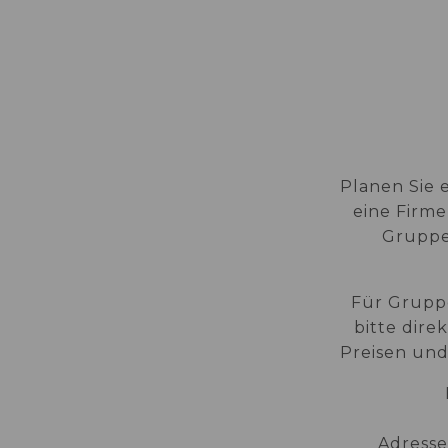
ZIMMER
EN
DE
PT
ES
Planen Sie 
eine Firme
Gruppen
Für Grupp
bitte dire
Preisen und
Adresse