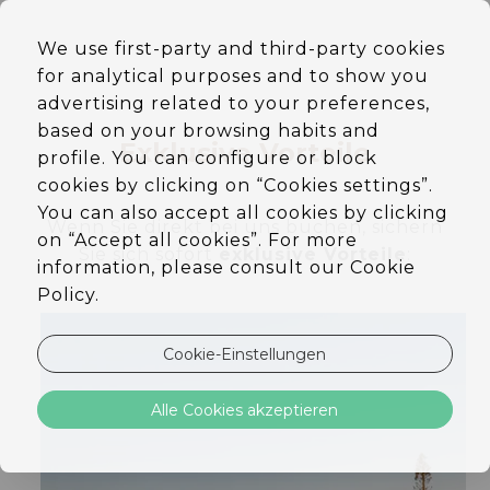
DE
We use first-party and third-party cookies
EN
for analytical purposes and to show you
PT
ES
advertising related to your preferences,
based on your browsing habits and
Exklusive Vorteile
profile. You can configure or block
cookies by clicking on “Cookies settings”.
You can also accept all cookies by clicking
Wenn Sie direkt bei uns buchen, sichern
on “Accept all cookies”. For more
Sie sich sofort
exklusive Vorteile
:
information, please consult our Cookie
Policy.
Cookie-Einstellungen
Alle Cookies akzeptieren