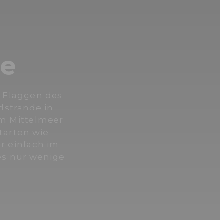
ve
n Flaggen des
dstrände in
um Mittelmeer
tarten wie
r einfach im
es nur wenige