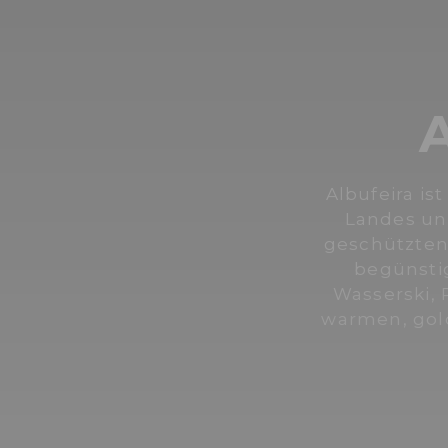
A
Albufeira i
Landes un
geschützten
begünstig
Wasserski, 
warmen, gol