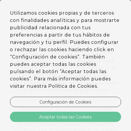
ES
Utilizamos cookies propias y de terceros
EN
con finalidades analíticas y para mostrarte
DE
PT
publicidad relacionada con tus
preferencias a partir de tus hábitos de
Reuniones
navegación y tu perfil. Puedes configurar
o rechazar las cookies haciendo click en
¿Planea una estancia en grupo en el
“Configuración de cookies”. También
Hotel Castelo Suites? Ya sea que esté
puedes aceptar todas las cookies
organizando un retiro corporativo, una
pulsando el botón “Aceptar todas las
reunión familiar, una boda o una
cookies”. Para más información puedes
excursión en grupo, estamos aquí para
visitar nuestra Politica de Cookies.
que su experiencia sea sencilla e
inolvidable.
Configuración de Cookies
Para reservas de grupo y solicitudes
especiales, contáctenos directamente.
Aceptar todas las Cookies
Nuestro equipo estará encantado de