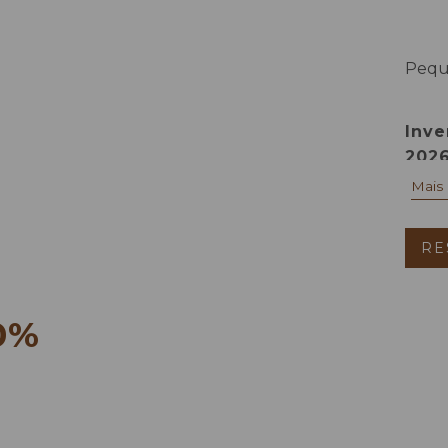
Pequ
reem
Inve
202
Mais
RE
0%