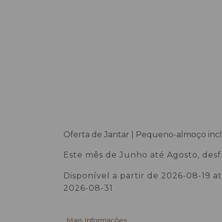
Oferta de Jantar | Pequeno-almoço inc
| Cancelamento flexível
Este mês de Junho até Agosto, desf
ainda mais da sua estadia no Castel
Disponível a partir de 2026-08-19 a
Suites Hotel. Reserve em regime de
2026-08-31
Alojamento e Pequeno-Almoço e
receba um upgrade gratuito para M
Pensão, incluindo jantar diário.
Mais Informações