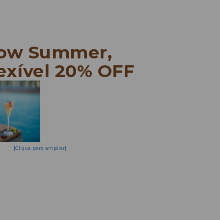
low Summer,
exível 20% OFF
[Clique para ampliar]