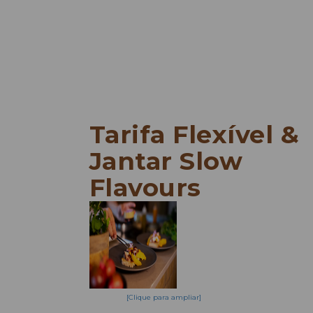
QUARTOS
E
EN
DE
PT
ES
Tarifa Flexível &
Jantar Slow
Flavours
[Clique para ampliar]