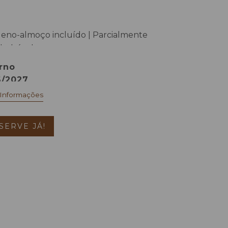
eno-almoço incluído | Parcialmente
bolsável
rno
6/2027
 Informações
SERVE JÁ!