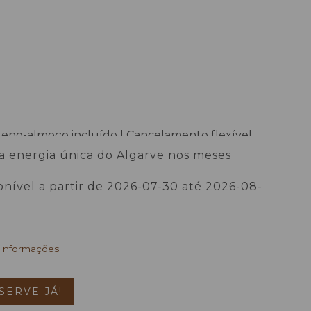
eno-almoço incluído | Cancelamento flexível
 a energia única do Algarve nos meses
 vibrantes do ano.
onível a partir de 2026-07-30 até 2026-08-
 Informações
SERVE JÁ!