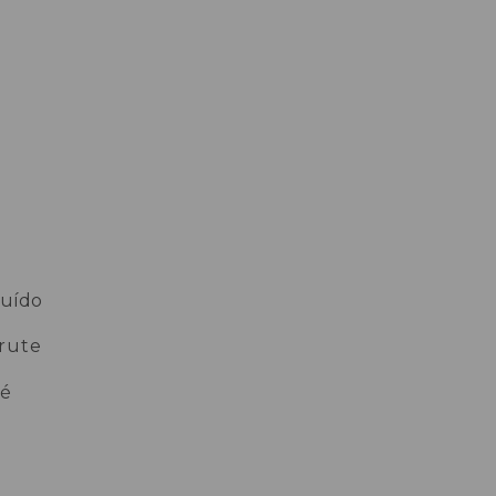
luído
rute
o
té
eia-