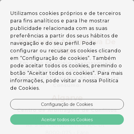
PT
Utilizamos cookies próprios e de terceiros
EN
para fins analíticos e para lhe mostrar
DE
ES
publicidade relacionada com as suas
preferências a partir dos seus hábitos de
Resolução Alternativa De
navegação e do seu perfil. Pode
Litígios
configurar ou recusar os cookies clicando
em “Configuração de cookies”. Também
Em caso de lití­gio, o consumidor
pode aceitar todos os cookies, premindo o
pode recorrer a uma Entidade de
botão “Aceitar todos os cookies”. Para mais
Resolução Alternativa de Lití­gios de
informações, pode visitar a nossa Politica
Consumo:
de Cookies.
Algarve
Configuração de Cookies
Centro de Arbitragem de Conflitos
de Consumo do Algarve
Aceitar todos os Cookies
Av. 5 de Outubro, nº55 R/C Dtº.
8000-075 - Faro