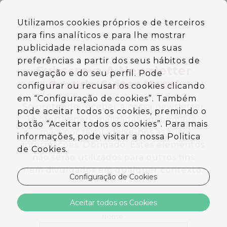
PT
Utilizamos cookies próprios e de terceiros
EN
para fins analíticos e para lhe mostrar
DE
ES
publicidade relacionada com as suas
preferências a partir dos seus hábitos de
Subscreva A Newsletter
navegação e do seu perfil. Pode
Castelo Suites Hotel
configurar ou recusar os cookies clicando
em “Configuração de cookies”. Também
Se pretende receber a nossa newsletter
pode aceitar todos os cookies, premindo o
e ofertas personalizadas em primeira
botão “Aceitar todos os cookies”. Para mais
mão, por favor, deixe-nos as suas
informações, pode visitar a nossa Politica
informações. Obrigado. Estes elementos
de Cookies.
não serão utilizados para outros fins
nem divulgados em qualquer contexto.
Configuração de Cookies
Aceitar todos os Cookies
Nome: