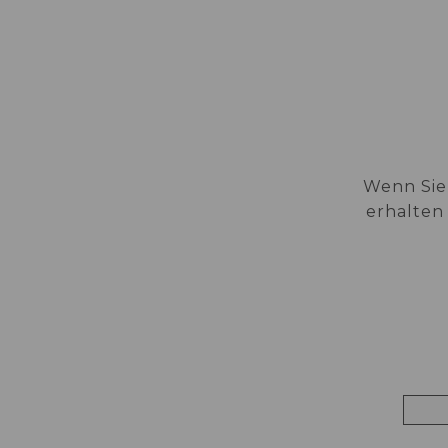
ZIMMER
EN
DE
PT
ES
Wenn Sie
erhalten