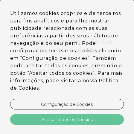
PT
Utilizamos cookies próprios e de terceiros
EN
para fins analíticos e para lhe mostrar
DE
ES
publicidade relacionada com as suas
preferências a partir dos seus hábitos de
Cancelar Subscrição Da
navegação e do seu perfil. Pode
Nossa Newsletter
configurar ou recusar os cookies clicando
em “Configuração de cookies”. Também
Se não quiser continuar a receber a
pode aceitar todos os cookies, premindo o
nossa newsletter e ofertas
botão “Aceitar todos os cookies”. Para mais
personalizadas, preencha os seguintes
informações, pode visitar a nossa Politica
dados.
de Cookies.
Configuração de Cookies
Email:
Aceitar todos os Cookies