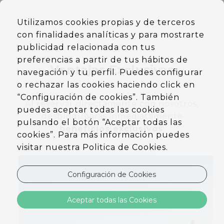
ES
Utilizamos cookies propias y de terceros
EN
con finalidades analíticas y para mostrarte
DE
PT
publicidad relacionada con tus
preferencias a partir de tus hábitos de
Ventajas Exclusivas
navegación y tu perfil. Puedes configurar
o rechazar las cookies haciendo click en
“Configuración de cookies”. También
Al reservar directamente con nosotros,
puedes aceptar todas las cookies
desbloquearás inmediatamente
pulsando el botón “Aceptar todas las
beneficios exclusivos
:
cookies”. Para más información puedes
visitar nuestra Politica de Cookies.
Configuración de Cookies
Aceptar todas las Cookies