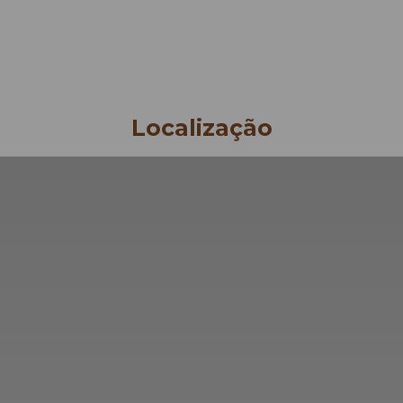
AT & DRINK
GALERIA
OFERTAS ESPECIAIS
EVENTOS
CONTACTOS
Localização