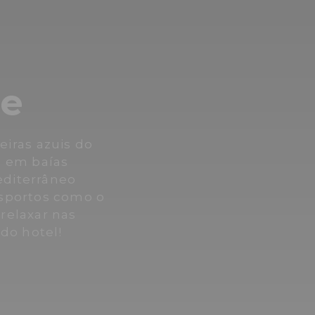
ve
iras azuis do
, em baías
editerrâneo
esportos como o
 relaxar nas
do hotel!