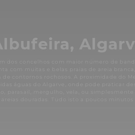
lbufeira, Algar
um dos concelhos com maior número de bande
nta com muitas e belas praias de areia branca
s de contornos rochosos. A proximidade do M
lidas águas do Algarve, onde pode praticar d
co, parasail, mergulho, vela, ou simplesmente
areias douradas. Tudo isto a poucos minutos 