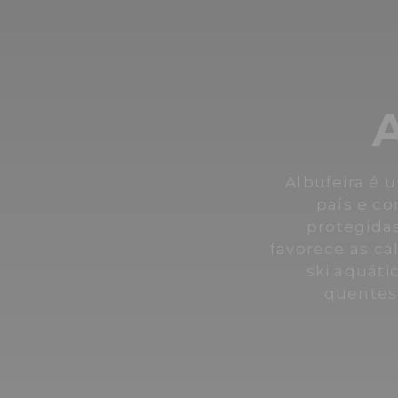
A
Albufeira é 
país e co
protegida
favorece as cá
ski aquáti
quentes 