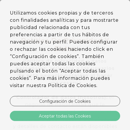
ES
Utilizamos cookies propias y de terceros
EN
con finalidades analíticas y para mostrarte
DE
PT
publicidad relacionada con tus
preferencias a partir de tus hábitos de
Política De Privacidad Y
navegación y tu perfil. Puedes configurar
Datos
o rechazar las cookies haciendo click en
“Configuración de cookies”. También
Política de privacidad y datos
puedes aceptar todas las cookies
personales: aplicable a los usuarios
pulsando el botón “Aceptar todas las
de este negocio hotelero al hacer
cookies”. Para más información puedes
una reserva
visitar nuestra Politica de Cookies.
Controlador de datos (nosotros):
el
Configuración de Cookies
negocio de hospitalidad que le
proporcionará a usted, el usuario, el
Aceptar todas las Cookies
servicio solicitado. Nuestra identificación
y detalles de contacto están disponibles