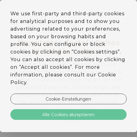
DE
We use first-party and third-party cookies
EN
for analytical purposes and to show you
PT
ES
advertising related to your preferences,
based on your browsing habits and
Newsletter Castelo Suites
profile. You can configure or block
Hotel Abonnieren
cookies by clicking on “Cookies settings”.
You can also accept all cookies by clicking
Wenn Sie unseren Newsletter und
on “Accept all cookies”. For more
maßgeschneiderte Angebote aus erster
information, please consult our Cookie
Hand erhalten möchten, teilen Sie uns
Policy.
bitte Ihre Daten mit. Danke schön. Wir
nehmen Ihre Privatsphäre sehr ernst.
Cookie-Einstellungen
Die von Ihnen an uns übermittelten
Informationen werden nicht an Dritte
Alle Cookies akzeptieren
weitergegeben.